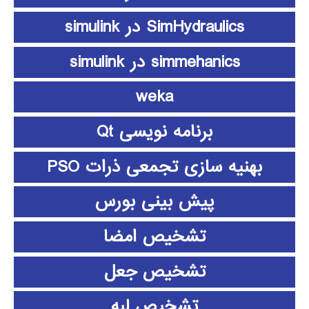
SimHydraulics در simulink
simmehanics در simulink
weka
برنامه نویسی Qt
بهنیه سازی تجمعی ذرات PSO
پیش بینی بورس
تشخیص امضا
تشخیص جعل
تشخیص لبه