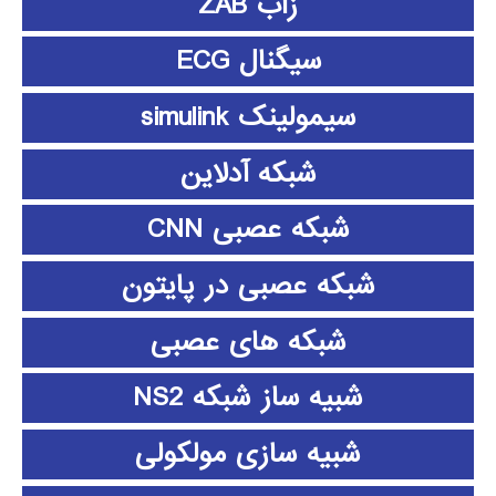
زاب ZAB
سیگنال ECG
سیمولینک simulink
شبکه آدلاین
شبکه عصبی CNN
شبکه عصبی در پایتون
شبکه های عصبی
شبیه ساز شبکه NS2
شبیه سازی مولکولی