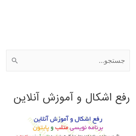
الگوریتم
جستجوی
فاخته
cuckoo
ج
search
س
ت
رفع اشکال و آموزش آنلاین
ج
و
ب