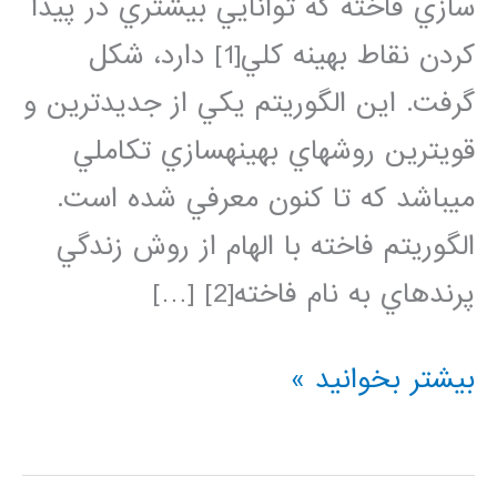
سازي فاخته كه توانايي بيشتري در پيدا
كردن نقاط بهينه كلي[1] دارد، شكل
گرفت. اين الگوريتم يكي از جديدترين و
قويترين روشهاي بهينهسازي تكاملي
ميباشد كه تا كنون معرفي شده است.
الگوريتم فاخته با الهام از روش زندگي
پرندهاي به نام فاخته[2] […]
فیلم
بیشتر بخوانید »
آموزش
فارسی