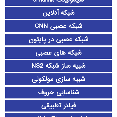
شبکه آدلاین
شبکه عصبی CNN
شبکه عصبی در پایتون
شبکه های عصبی
شبیه ساز شبکه NS2
شبیه سازی مولکولی
شناسایی حروف
فیلتر تطبیقی