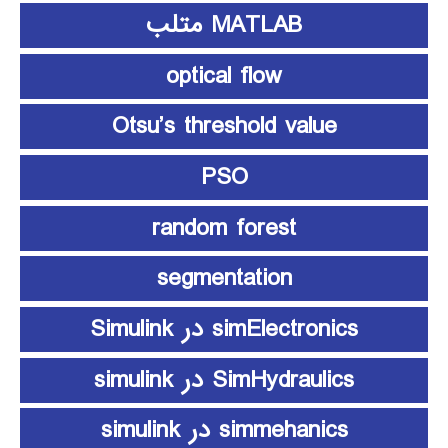
MATLAB متلب
optical flow
Otsu’s threshold value
PSO
random forest
segmentation
simElectronics در Simulink
SimHydraulics در simulink
simmehanics در simulink