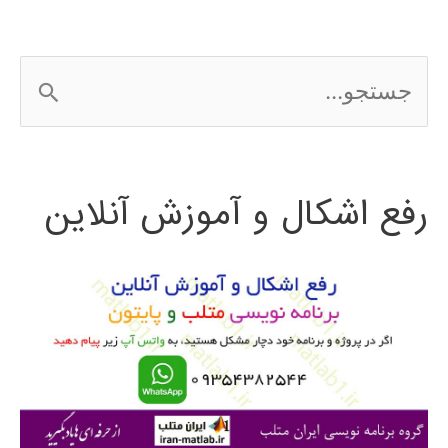
EDIUS
ج
س
ت
رفع اشکال و آموزش آنلاین
ج
و
ب
ر
ا
ی