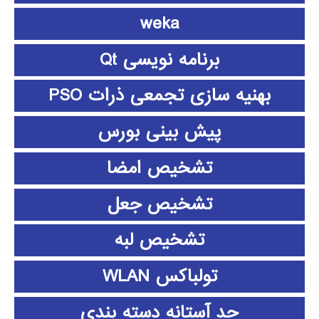
weka
برنامه نویسی Qt
بهنیه سازی تجمعی ذرات PSO
پیش بینی بورس
تشخیص امضا
تشخیص جعل
تشخیص لبه
تولباکس WLAN
حد آستانه دسته بندی