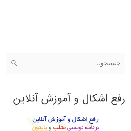
نرم
افزار
EMTP
ج
س
ت
رفع اشکال و آموزش آنلاین
ج
و
ب