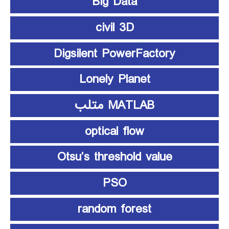
Big Data
civil 3D
Digsilent PowerFactory
Lonely Planet
MATLAB متلب
optical flow
Otsu’s threshold value
PSO
random forest