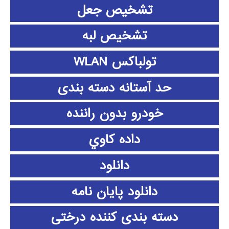
تشخیص جعل
تشخیص لبه
تولباکس WLAN
حد آستانه دسته بندی
خودرو بدون راننده
داده كاوي
دانلود
دانلود پايان نامه
دسته بندی کننده درختی