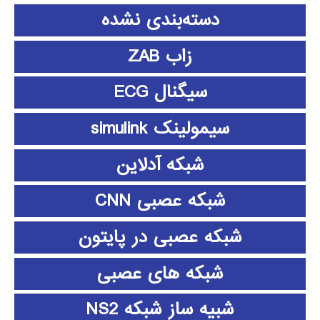
دسته‌بندی نشده
زاب ZAB
سیگنال ECG
سیمولینک simulink
شبکه آدلاین
شبکه عصبی CNN
شبکه عصبی در پایتون
شبکه های عصبی
شبیه ساز شبکه NS2