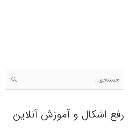
های
فازی
(fuzzy
system)
در
پایتون
ج
س
ت
رفع اشکال و آموزش آنلاین
ج
و