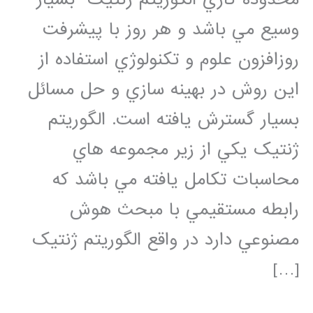
وسيع مي باشد و هر روز با پيشرفت
روزافزون علوم و تکنولوژي استفاده از
اين روش در بهينه سازي و حل مسائل
بسيار گسترش يافته است. الگوريتم
ژنتيک يکي از زير مجموعه هاي
محاسبات تکامل يافته مي باشد که
رابطه مستقيمي با مبحث هوش
مصنوعي دارد در واقع الگوريتم ژنتيک
[…]