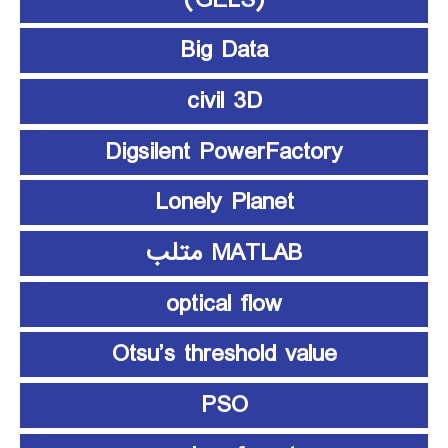
Big Data
civil 3D
Digsilent PowerFactory
Lonely Planet
MATLAB متلب
optical flow
Otsu’s threshold value
PSO