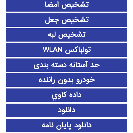
تشخیص امضا
تشخیص جعل
تشخیص لبه
تولباکس WLAN
حد آستانه دسته بندی
خودرو بدون راننده
داده كاوي
دانلود
دانلود پايان نامه