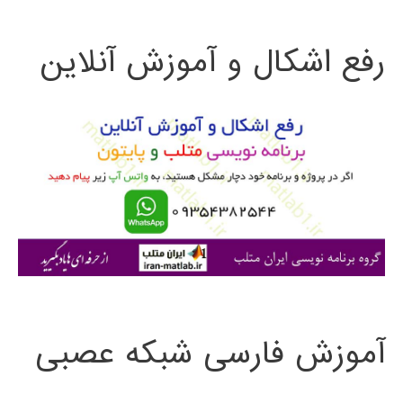
ت
رفع اشکال و آموزش آنلاین
ج
و
ب
ر
ا
ی
:
آموزش فارسی شبکه عصبی