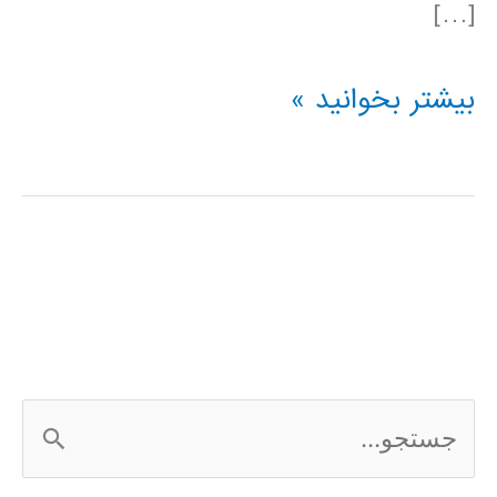
[…]
فیلم
بیشتر بخوانید »
آموزشی
پردازش
تصویر
در
متلب
MATLAB
ج
س