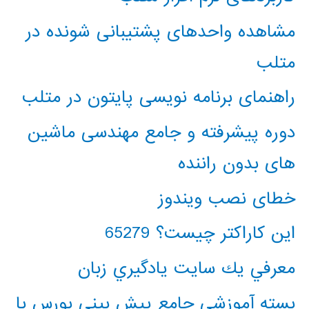
مشاهده واحدهای پشتیبانی شونده در
متلب
راهنمای برنامه نویسی پایتون در متلب
دوره پیشرفته و جامع مهندسی ماشین
های بدون راننده
خطای نصب ویندوز
این کاراکتر چیست؟ 65279
معرفي يك سايت يادگيري زبان
بسته آموزشی جامع پیش بینی بورس با