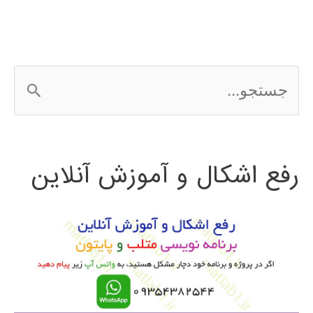
ج
س
ت
رفع اشکال و آموزش آنلاین
ج
و
ب
ر
ا