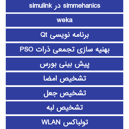
simmehanics در simulink
weka
برنامه نویسی Qt
بهنیه سازی تجمعی ذرات PSO
پیش بینی بورس
تشخیص امضا
تشخیص جعل
تشخیص لبه
تولباکس WLAN