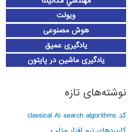
مهندسي مكانيك
ویولت
هوش مصنوعی
یادگیری عمیق
یادگیری ماشین در پایتون
نوشته‌های تازه
کد classical AI search algorithms
کاربردهای نرم افزار متلب