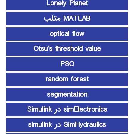
Lonely Planet
MATLAB متلب
optical flow
Otsu’s threshold value
PSO
random forest
segmentation
simElectronics در Simulink
SimHydraulics در simulink