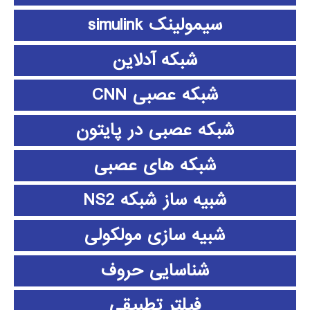
سیمولینک simulink
شبکه آدلاین
شبکه عصبی CNN
شبکه عصبی در پایتون
شبکه های عصبی
شبیه ساز شبکه NS2
شبیه سازی مولکولی
شناسایی حروف
فیلتر تطبیقی