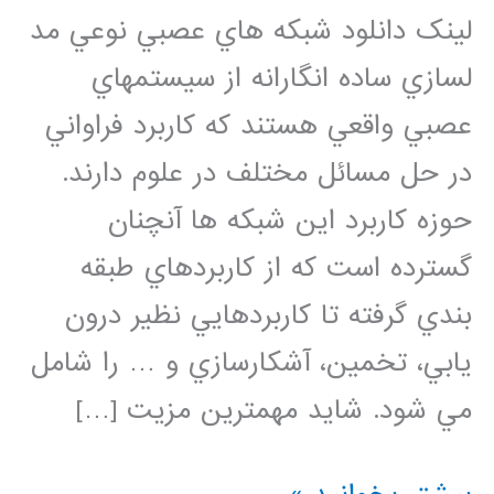
لینک دانلود شبكه هاي عصبي نوعي مد
لسازي ساده انگارانه از سيستمهاي
عصبي واقعي هستند كه كاربرد فراواني
در حل مسائل مختلف در علوم دارند.
حوزه كاربرد اين شبكه ها آنچنان
گسترده است كه از كاربردهاي طبقه
بندي گرفته تا كاربردهايي نظير درون
يابي، تخمين، آشكارسازي و … را شامل
مي شود. شايد مهمترين مزيت […]