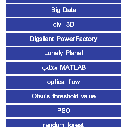
Big Data
civil 3D
Digsilent PowerFactory
Lonely Planet
MATLAB متلب
optical flow
Otsu’s threshold value
PSO
random forest