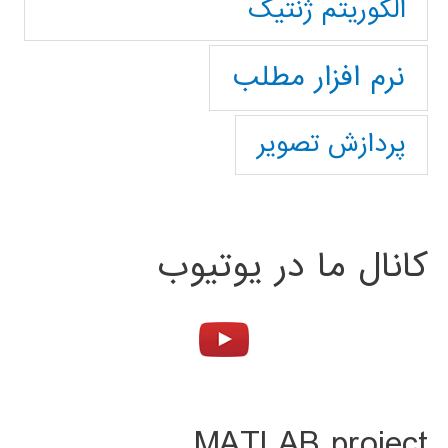
الگوریتم ژنتیک
نرم افزار مطلب
پردازش تصویر
کانال ما در یوتیوب
MATLAB project