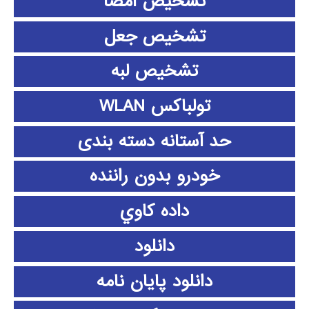
تشخیص امضا
تشخیص جعل
تشخیص لبه
تولباکس WLAN
حد آستانه دسته بندی
خودرو بدون راننده
داده كاوي
دانلود
دانلود پايان نامه