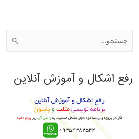
ج
س
ت
رفع اشکال و آموزش آنلاین
ج
و
ب
ر
ا