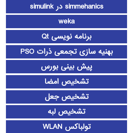
simmehanics در simulink
weka
برنامه نویسی Qt
بهنیه سازی تجمعی ذرات PSO
پیش بینی بورس
تشخیص امضا
تشخیص جعل
تشخیص لبه
تولباکس WLAN