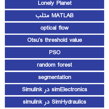
Lonely Planet
MATLAB متلب
optical flow
Otsu’s threshold value
PSO
random forest
segmentation
simElectronics در Simulink
SimHydraulics در simulink