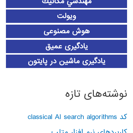
مهندسي مكانيك
ویولت
هوش مصنوعی
یادگیری عمیق
یادگیری ماشین در پایتون
نوشته‌های تازه
کد classical AI search algorithms
کاربردهای نرم افزار متلب