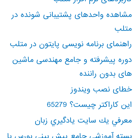
مشاهده واحدهای پشتیبانی شونده در
متلب
راهنمای برنامه نویسی پایتون در متلب
دوره پیشرفته و جامع مهندسی ماشین
های بدون راننده
خطای نصب ویندوز
این کاراکتر چیست؟ 65279
معرفي يك سايت يادگيري زبان
بسته آموزشی جامع پیش بینی بورس با