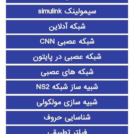
سیمولینک simulink
شبکه آدلاین
شبکه عصبی CNN
شبکه عصبی در پایتون
شبکه های عصبی
شبیه ساز شبکه NS2
شبیه سازی مولکولی
شناسایی حروف
فیلتر تطبیقی