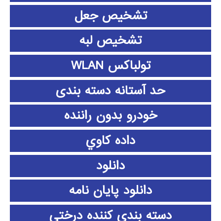
تشخیص جعل
تشخیص لبه
تولباکس WLAN
حد آستانه دسته بندی
خودرو بدون راننده
داده كاوي
دانلود
دانلود پايان نامه
دسته بندی کننده درختی