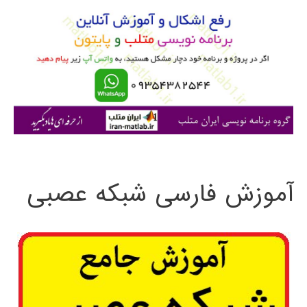
و
ب
ر
ا
ی
:
آموزش فارسی شبکه عصبی