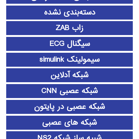
دسته‌بندی نشده
زاب ZAB
سیگنال ECG
سیمولینک simulink
شبکه آدلاین
شبکه عصبی CNN
شبکه عصبی در پایتون
شبکه های عصبی
شبیه ساز شبکه NS2