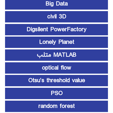
Big Data
civil 3D
Digsilent PowerFactory
Lonely Planet
MATLAB متلب
optical flow
Otsu’s threshold value
PSO
random forest