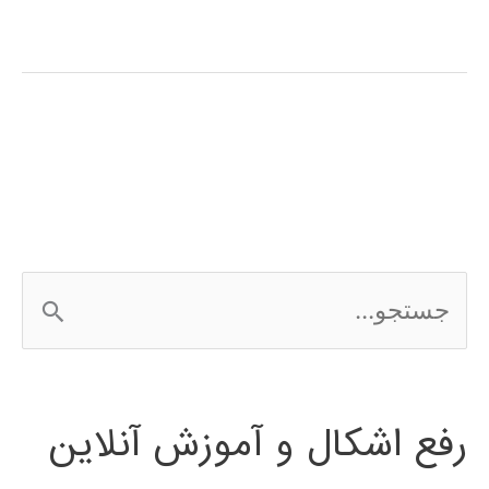
عصبی
ویولت
چیست
؟
ج
س
ت
رفع اشکال و آموزش آنلاین
ج