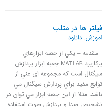
آموزش
کامل
فیلتر ها در متلب
نرم
آموزش
,
دانلود
افزار
متلب
مقدمه – يكي از جعبه ابزارهاي
matlab
پركاربرد MATLAB جعبه ابزار پردازش
(برمکی
سيگنال است كه مجموعه اي غني از
)
توابع مفيد براي پردازش سيگنال مي
باشد. مثلا از اين جعبه ابزار مي توان در
تشخيص صدا و پردازش صوت استفاده