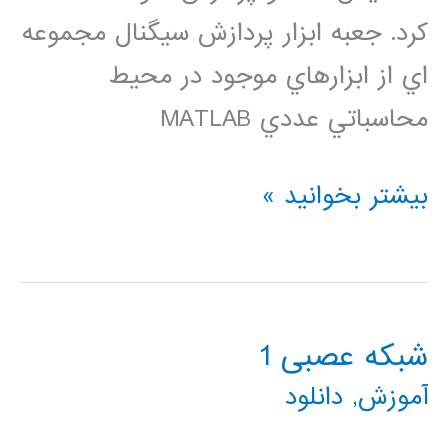
كرد. جعبه ابزار پردازش سيگنال مجموعه
اي از ابزارهاي موجود در محيط
محاسباتي عددي MATLAB
فیلتر
بیشتر بخوانید »
ها
در
متلب
شبکه عصبی 1
آموزش
,
دانلود