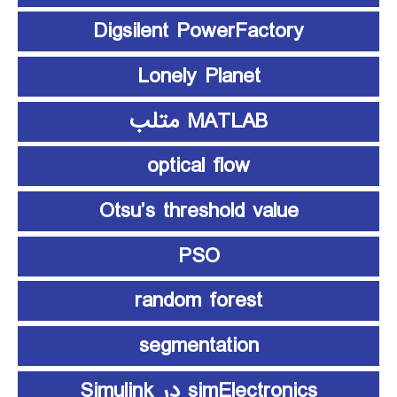
Digsilent PowerFactory
Lonely Planet
MATLAB متلب
optical flow
Otsu’s threshold value
PSO
random forest
segmentation
simElectronics در Simulink