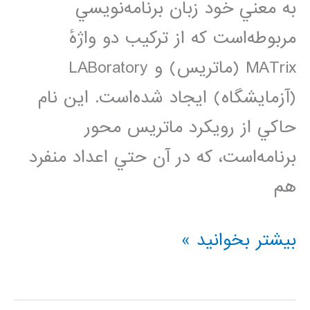
به معني خود زبان برنامه‌نويسي
مربوطه‌است که از ترکيب دو واژهٔ
MATrix (ماتريس) و LABoratory
(آزمايشگاه) ايجاد شده‌است. اين نام
حاکي از رويکرد ماتريس محور
برنامه‌است، که در آن حتي اعداد منفرد
هم
دانلود
بیشتر بخوانید »
کتاب
های