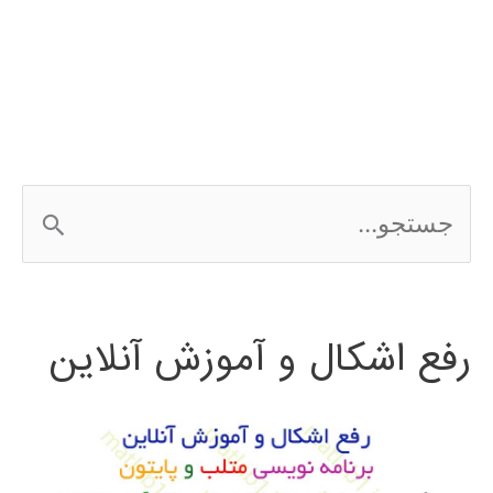
آموزش
MATLAB
ج
س
ت
رفع اشکال و آموزش آنلاین
ج
و
ب