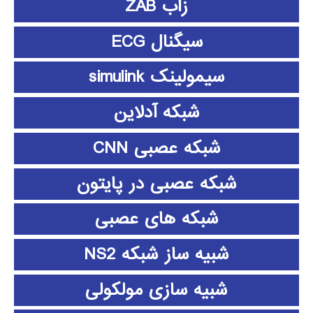
زاب ZAB
سیگنال ECG
سیمولینک simulink
شبکه آدلاین
شبکه عصبی CNN
شبکه عصبی در پایتون
شبکه های عصبی
شبیه ساز شبکه NS2
شبیه سازی مولکولی