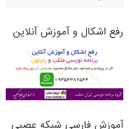
س
ت
رفع اشکال و آموزش آنلاین
ج
و
ب
ر
ا
ی
:
آموزش فارسی شبکه عصبی