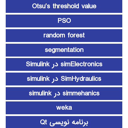
Otsu’s threshold value
PSO
random forest
segmentation
simElectronics در Simulink
SimHydraulics در simulink
simmehanics در simulink
weka
برنامه نویسی Qt