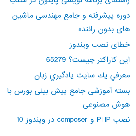
راهنمای برنامه نویسی پایتون در متلب
دوره پیشرفته و جامع مهندسی ماشین
های بدون راننده
خطای نصب ویندوز
این کاراکتر چیست؟ 65279
معرفي يك سايت يادگيري زبان
بسته آموزشی جامع پیش بینی بورس با
هوش مصنوعی
نصب PHP و composer در ویندوز 10