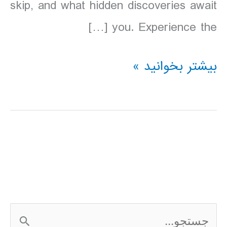
skip, and what hidden discoveries await
you. Experience the […]
دانلود
بیشتر بخوانید »
کتاب
آرژانتین
Lonely
Planet
Argentina
سال
ج
2016