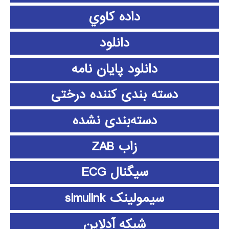
داده كاوي
دانلود
دانلود پايان نامه
دسته بندی کننده درختی
دسته‌بندی نشده
زاب ZAB
سیگنال ECG
سیمولینک simulink
شبکه آدلاین