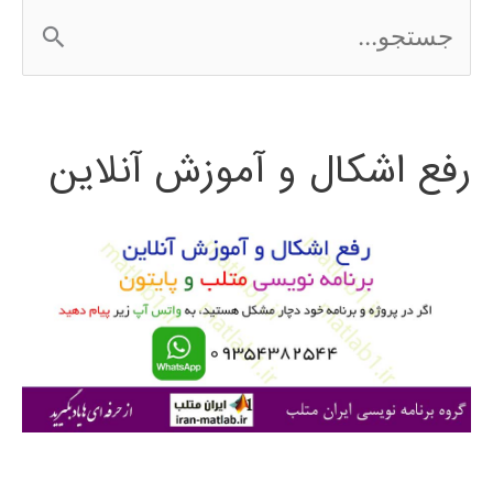
ج
2016
س
ت
رفع اشکال و آموزش آنلاین
ج
و
ب
ر
ا
ی
: