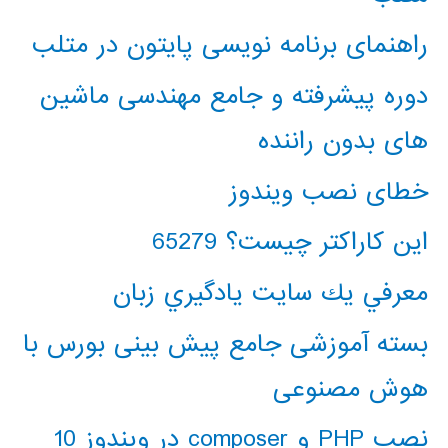
راهنمای برنامه نویسی پایتون در متلب
دوره پیشرفته و جامع مهندسی ماشین
های بدون راننده
خطای نصب ویندوز
این کاراکتر چیست؟ 65279
معرفي يك سايت يادگيري زبان
بسته آموزشی جامع پیش بینی بورس با
هوش مصنوعی
نصب PHP و composer در ویندوز 10