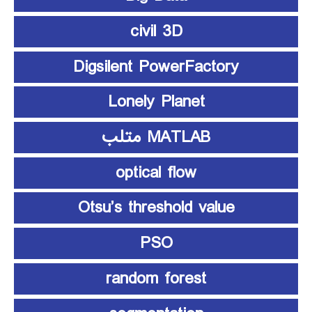
civil 3D
Digsilent PowerFactory
Lonely Planet
MATLAB متلب
optical flow
Otsu’s threshold value
PSO
random forest