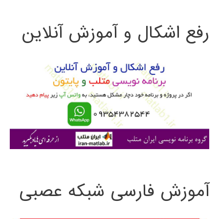
ت
رفع اشکال و آموزش آنلاین
ج
و
ب
ر
ا
ی
:
آموزش فارسی شبکه عصبی