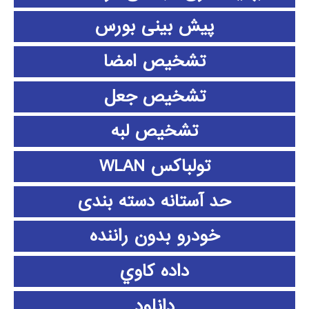
پیش بینی بورس
تشخیص امضا
تشخیص جعل
تشخیص لبه
تولباکس WLAN
حد آستانه دسته بندی
خودرو بدون راننده
داده كاوي
دانلود