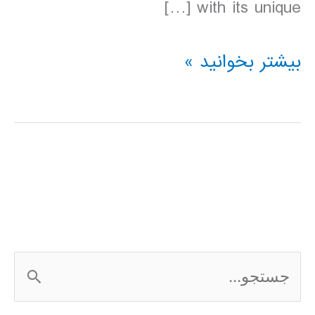
with its unique […]
دانلود
بیشتر بخوانید »
کتاب
lonely
planet
تایلند
2016
ج
س