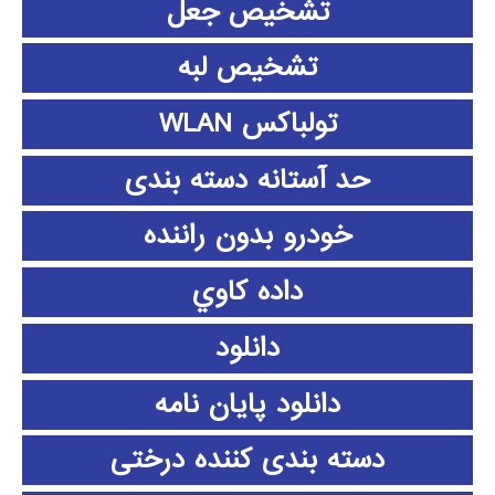
تشخیص جعل
تشخیص لبه
تولباکس WLAN
حد آستانه دسته بندی
خودرو بدون راننده
داده كاوي
دانلود
دانلود پايان نامه
دسته بندی کننده درختی