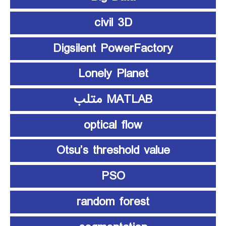
civil 3D
Digsilent PowerFactory
Lonely Planet
MATLAB متلب
optical flow
Otsu’s threshold value
PSO
random forest