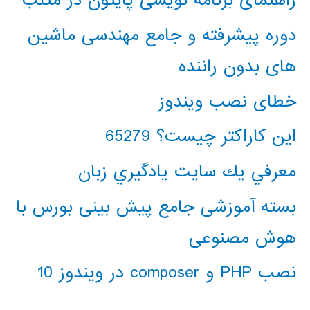
راهنمای برنامه نویسی پایتون در متلب
دوره پیشرفته و جامع مهندسی ماشین
های بدون راننده
خطای نصب ویندوز
این کاراکتر چیست؟ 65279
معرفي يك سايت يادگيري زبان
بسته آموزشی جامع پیش بینی بورس با
هوش مصنوعی
نصب PHP و composer در ویندوز 10