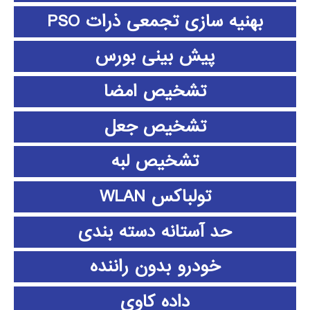
بهنیه سازی تجمعی ذرات PSO
پیش بینی بورس
تشخیص امضا
تشخیص جعل
تشخیص لبه
تولباکس WLAN
حد آستانه دسته بندی
خودرو بدون راننده
داده كاوي