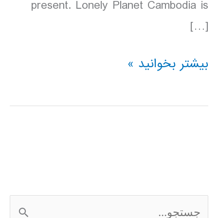
present. Lonely Planet Cambodia is
[…]
دانلود
بیشتر بخوانید »
کتاب
Lonely
Planet
کامبوج
Cambodia
سال
ج
2016