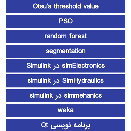
Otsu’s threshold value
PSO
random forest
segmentation
simElectronics در Simulink
SimHydraulics در simulink
simmehanics در simulink
weka
برنامه نویسی Qt