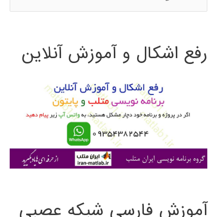
س
ت
رفع اشکال و آموزش آنلاین
ج
و
ب
ر
ا
ی
:
آموزش فارسی شبکه عصبی