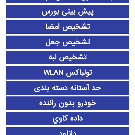
پیش بینی بورس
تشخیص امضا
تشخیص جعل
تشخیص لبه
تولباکس WLAN
حد آستانه دسته بندی
خودرو بدون راننده
داده كاوي
دانلود