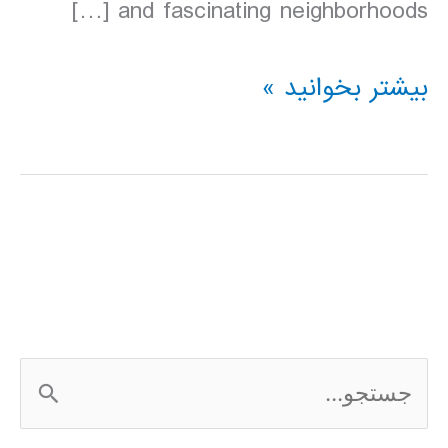
and fascinating neighborhoods […]
دانلود
بیشتر بخوانید »
کتاب
Lonely
Planet
نیویورک
آمریکا
2016
ج
س