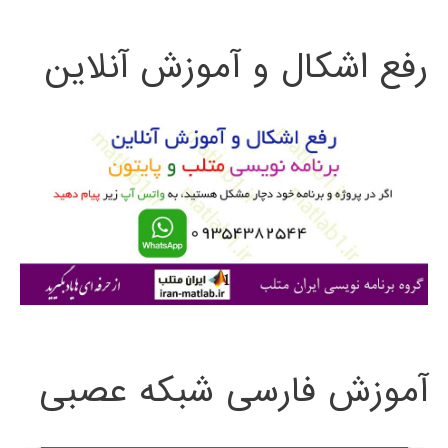
ت
رفع اشکال و آموزش آنلاین
ج
و
ب
ر
ا
ی
:
آموزش فارسی شبکه عصبی