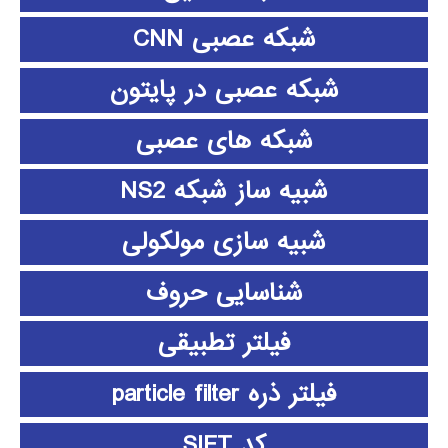
شبکه عصبی CNN
شبکه عصبی در پایتون
شبکه های عصبی
شبیه ساز شبکه NS2
شبیه سازی مولکولی
شناسایی حروف
فیلتر تطبیقی
فیلتر ذره particle filter
کد SIFT