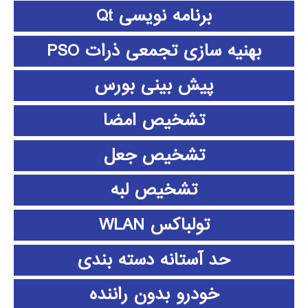
برنامه نویسی Qt
بهنیه سازی تجمعی ذرات PSO
پیش بینی بورس
تشخیص امضا
تشخیص جعل
تشخیص لبه
تولباکس WLAN
حد آستانه دسته بندی
خودرو بدون راننده