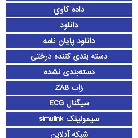
داده كاوي
دانلود
دانلود پايان نامه
دسته بندی کننده درختی
دسته‌بندی نشده
زاب ZAB
سیگنال ECG
سیمولینک simulink
شبکه آدلاین