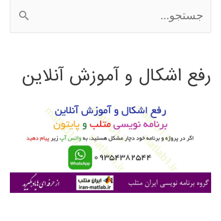
ج
س
ت
رفع اشکال و آموزش آنلاین
ج
و
ب
ر
ا
ی
: