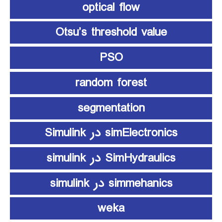
optical flow
Otsu’s threshold value
PSO
random forest
segmentation
simElectronics در Simulink
SimHydraulics در simulink
simmehanics در simulink
weka