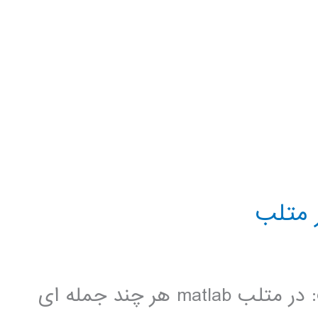
ر متلب
جبر چند جمله ای ها در نرم افزار متلب: در متلب matlab هر چند جمله ای