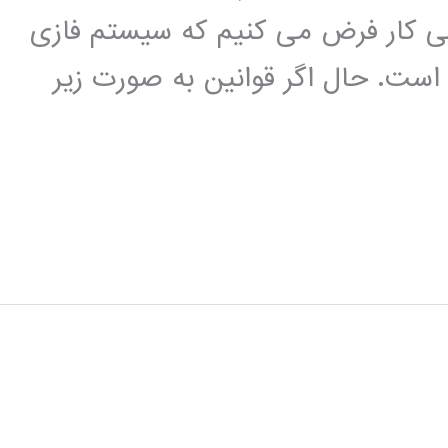
ی کار فرض می کنيم که سيستم فازی
ا دو ورودی x و y دارد و خروجی آن z است. حال اگر قوانين به صورت زير