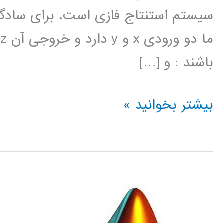
سيستم استنتاج فازی است. برای سادگ
م
باشند : و […]
سيستم
بیشتر بخوانید »
های
فازی
بررسی
روشهای
مختلف