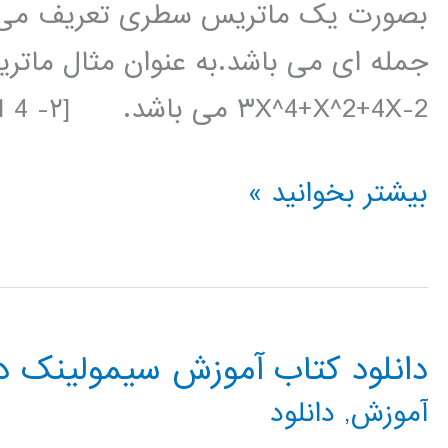
بصورت یک ماتریس سطری تعریف می ش
جمله ای می باشد.به عنوان مثال ماتر
۳X^4+X^2+4X-2 می باشد. [۲- A=[3 0 1 4 به این نکته دقت داشته
جبر
بیشتر بخوانید »
چند
جمله
ای
دانلود کتاب آموزش سیمولینک در TLAB
ها
آموزش
,
دانلود
در