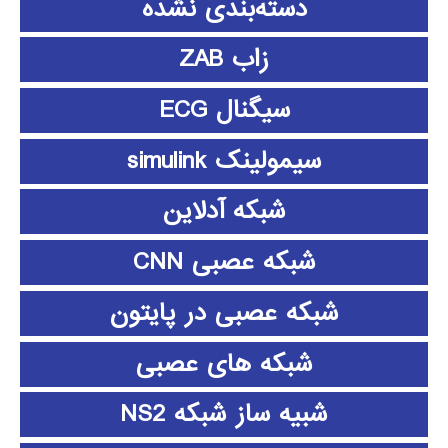
دسته‌بندی نشده
زاب ZAB
سیگنال ECG
سیمولینک simulink
شبکه آدلاین
شبکه عصبی CNN
شبکه عصبی در پایتون
شبکه های عصبی
شبیه ساز شبکه NS2