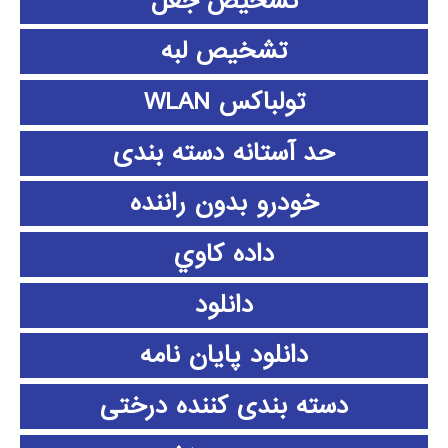
تشخیص جعل
تشخیص لبه
تولباکس WLAN
حد آستانه دسته بندی
خودرو بدون راننده
داده كاوي
دانلود
دانلود پايان نامه
دسته بندی کننده درختی