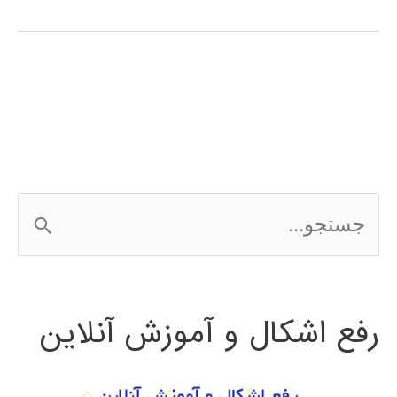
شبکه
عصبی
بیزین
در
متلب
ج
MATLAB
س
ت
رفع اشکال و آموزش آنلاین
ج
و