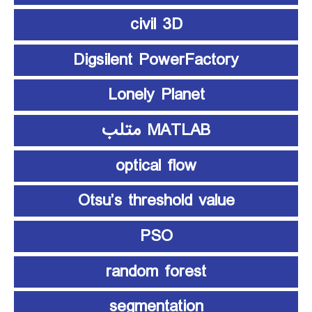
civil 3D
Digsilent PowerFactory
Lonely Planet
MATLAB متلب
optical flow
Otsu’s threshold value
PSO
random forest
segmentation