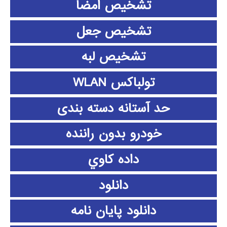
تشخیص امضا
تشخیص جعل
تشخیص لبه
تولباکس WLAN
حد آستانه دسته بندی
خودرو بدون راننده
داده كاوي
دانلود
دانلود پايان نامه