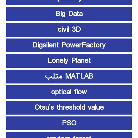
Big Data
civil 3D
Digsilent PowerFactory
Lonely Planet
MATLAB متلب
optical flow
Otsu’s threshold value
PSO