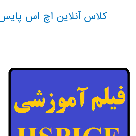
کلاس آنلاین اچ اس پایس