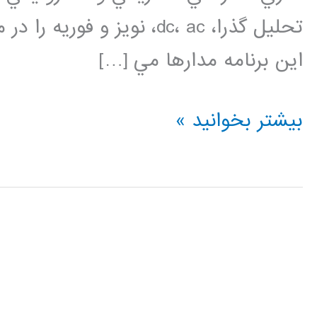
تحليل­ گذرا، dc، ac، نویز و
این برنامه مدارها مي […]
فیلم
بیشتر بخوانید »
آموزش
فارسی
HSPICE