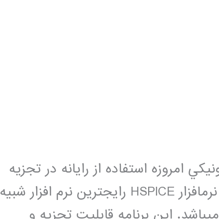
كي امروزه استفاده از رایانه در تجزيه
و تحليل آن­ها از ضرورت برخوردار است. نرم­افزار HSPICE رایج­ترین نرم­ افزار شبيه
­باشد. اين برنامه قابليت تجزيه و