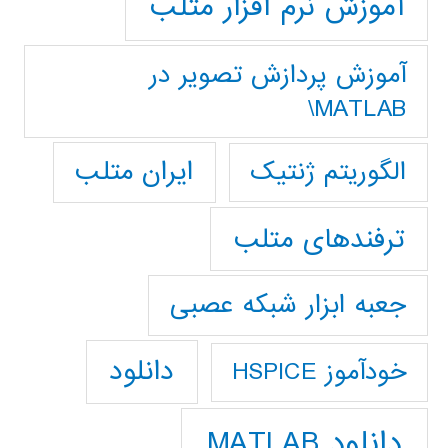
آموزش نرم افزار متلب
آموزش پردازش تصوير در
MATLAB\
ایران متلب
الگوریتم ژنتیک
ترفندهای متلب
جعبه ابزار شبکه عصبی
دانلود
خودآموز HSPICE
دانلود MATLAB