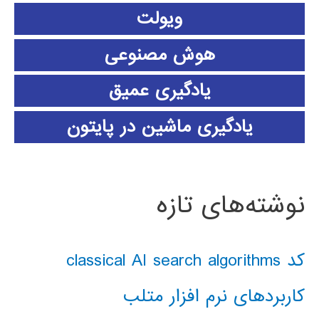
ویولت
هوش مصنوعی
یادگیری عمیق
یادگیری ماشین در پایتون
نوشته‌های تازه
کد classical AI search algorithms
کاربردهای نرم افزار متلب