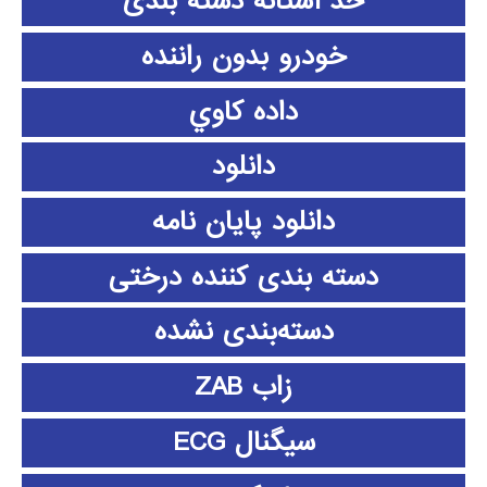
حد آستانه دسته بندی
خودرو بدون راننده
داده كاوي
دانلود
دانلود پايان نامه
دسته بندی کننده درختی
دسته‌بندی نشده
زاب ZAB
سیگنال ECG