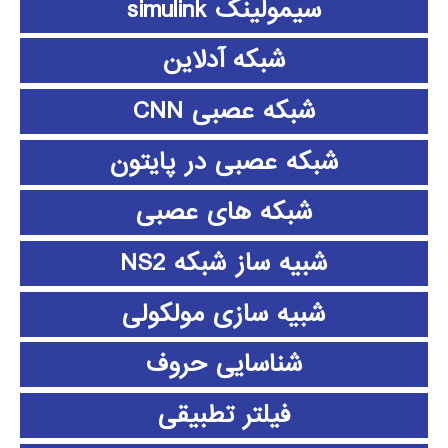
سیمولینک simulink
شبکه آدلاین
شبکه عصبی CNN
شبکه عصبی در پایتون
شبکه های عصبی
شبیه ساز شبکه NS2
شبیه سازی مولکولی
شناسایی حروف
فیلتر تطبیقی