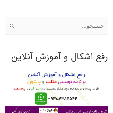
در
MATLAB
ج
با
س
مثال
ت
رفع اشکال و آموزش آنلاین
ج
و
ب
ر
ا