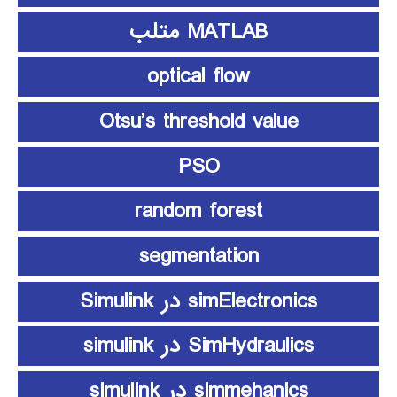
MATLAB متلب
optical flow
Otsu’s threshold value
PSO
random forest
segmentation
simElectronics در Simulink
SimHydraulics در simulink
simmehanics در simulink