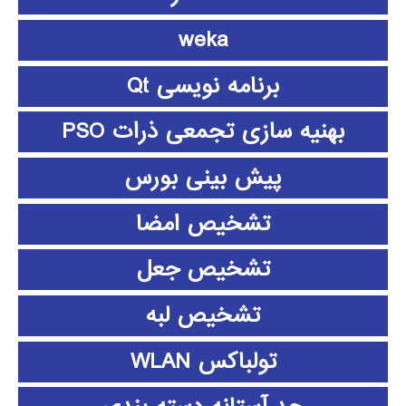
weka
برنامه نویسی Qt
بهنیه سازی تجمعی ذرات PSO
پیش بینی بورس
تشخیص امضا
تشخیص جعل
تشخیص لبه
تولباکس WLAN