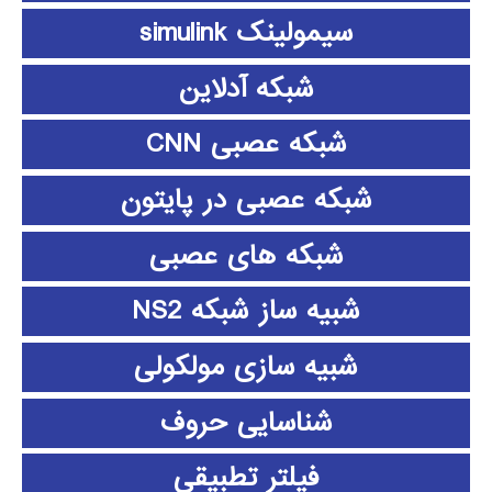
سیمولینک simulink
شبکه آدلاین
شبکه عصبی CNN
شبکه عصبی در پایتون
شبکه های عصبی
شبیه ساز شبکه NS2
شبیه سازی مولکولی
شناسایی حروف
فیلتر تطبیقی