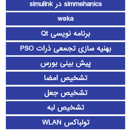
simmehanics در simulink
weka
برنامه نویسی Qt
بهنیه سازی تجمعی ذرات PSO
پیش بینی بورس
تشخیص امضا
تشخیص جعل
تشخیص لبه
تولباکس WLAN