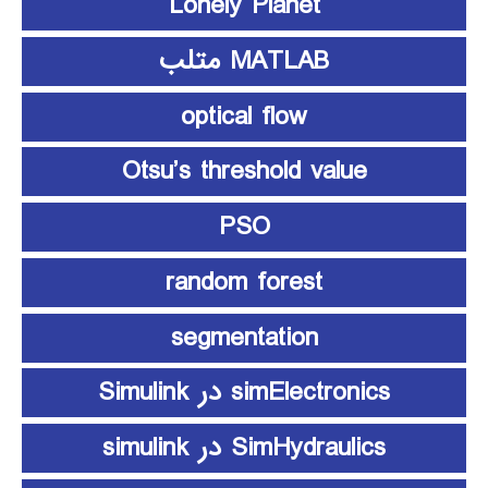
Lonely Planet
MATLAB متلب
optical flow
Otsu’s threshold value
PSO
random forest
segmentation
simElectronics در Simulink
SimHydraulics در simulink