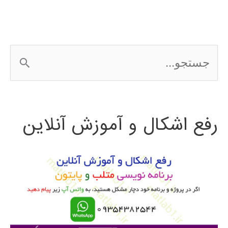
ePLAN
ج
س
ت
رفع اشکال و آموزش آنلاین
ج
و
ب
ر
ا