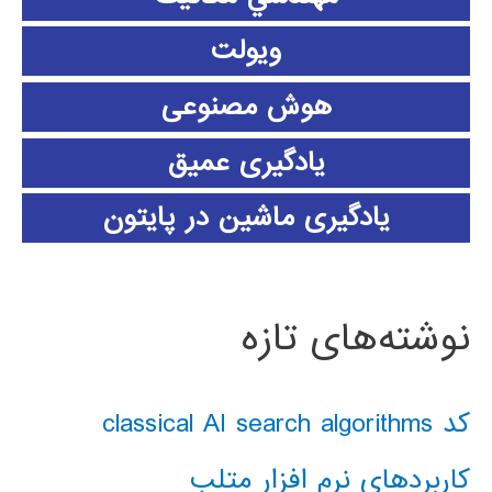
ویولت
هوش مصنوعی
یادگیری عمیق
یادگیری ماشین در پایتون
نوشته‌های تازه
کد classical AI search algorithms
کاربردهای نرم افزار متلب