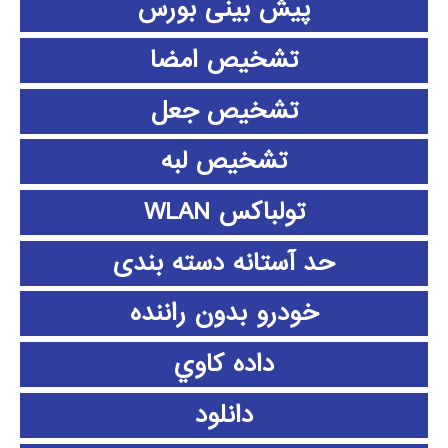
پیش بینی بورس
تشخیص امضا
تشخیص جعل
تشخیص لبه
تولباکس WLAN
حد آستانه دسته بندی
خودرو بدون راننده
داده كاوي
دانلود