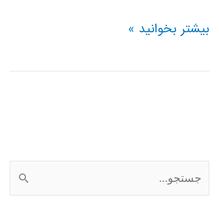
فیلم
بیشتر بخوانید »
آموزشی
پردازش
تصویر
در
متلب
MATLAB
ج
س
ت