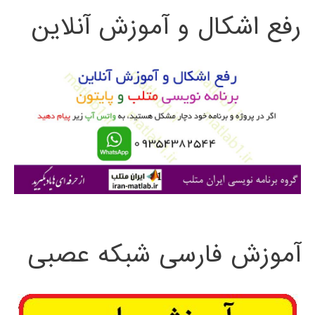
رفع اشکال و آموزش آنلاین
ج
و
ب
ر
ا
ی
:
آموزش فارسی شبکه عصبی