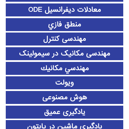
معادلات دیفرانسیل ODE
منطق فازي
مهندسی کنترل
مهندسی مکانیک در سیمولینک
مهندسي مكانيك
ویولت
هوش مصنوعی
یادگیری عمیق
یادگیری ماشین در پایتون