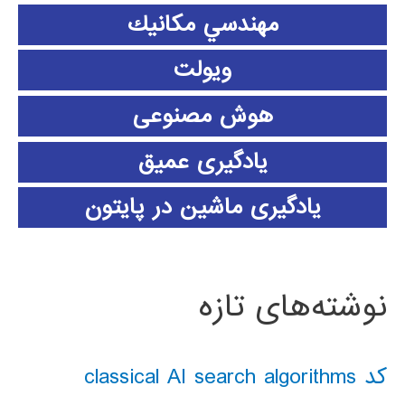
مهندسي مكانيك
ویولت
هوش مصنوعی
یادگیری عمیق
یادگیری ماشین در پایتون
نوشته‌های تازه
کد classical AI search algorithms