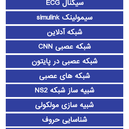
سیگنال ECG
سیمولینک simulink
شبکه آدلاین
شبکه عصبی CNN
شبکه عصبی در پایتون
شبکه های عصبی
شبیه ساز شبکه NS2
شبیه سازی مولکولی
شناسایی حروف