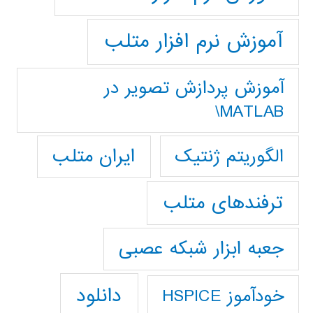
آموزش نرم افزار متلب
آموزش پردازش تصوير در
MATLAB\
ایران متلب
الگوریتم ژنتیک
ترفندهای متلب
جعبه ابزار شبکه عصبی
دانلود
خودآموز HSPICE