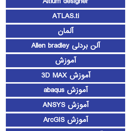
Altium designer
ATLAS.ti
آلمان
آلن بردلی Allen bradley
آموزش
آموزش 3D MAX
آموزش abaqus
آموزش ANSYS
آموزش ArcGIS