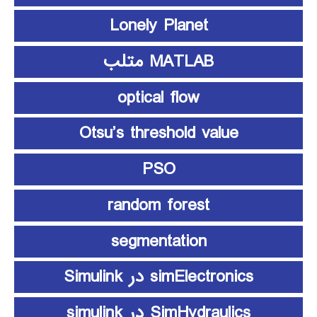
Lonely Planet
MATLAB متلب
optical flow
Otsu’s threshold value
PSO
random forest
segmentation
simElectronics در Simulink
SimHydraulics در simulink