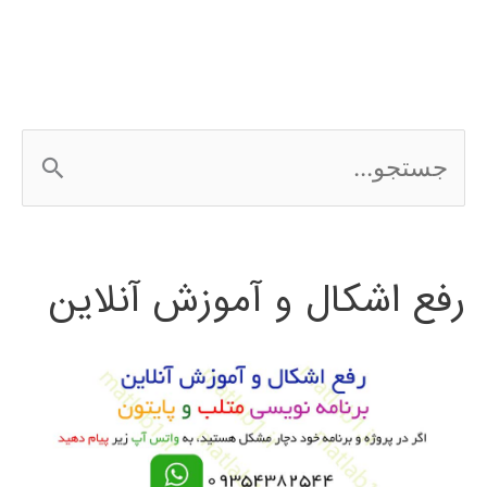
در
پایتون
ج
س
ت
رفع اشکال و آموزش آنلاین
ج
و
ب
ر