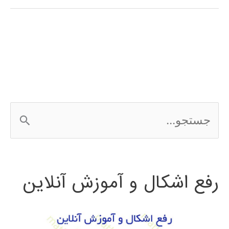
فارسی
3Ds
MAX
ج
س
ت
رفع اشکال و آموزش آنلاین
ج
و
ب