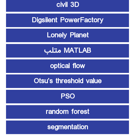
civil 3D
Digsilent PowerFactory
Lonely Planet
MATLAB متلب
optical flow
Otsu’s threshold value
PSO
random forest
segmentation