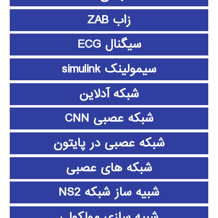
زاب ZAB
سیگنال ECG
سیمولینک simulink
شبکه آدلاین
شبکه عصبی CNN
شبکه عصبی در پایتون
شبکه های عصبی
شبیه ساز شبکه NS2
شبیه سازی مولکولی