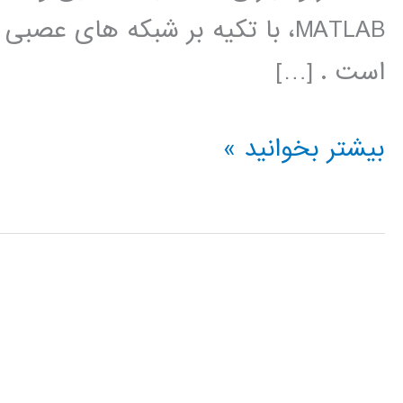
است . […]
آموزش
بیشتر بخوانید »
جعبه
ابزار
شبکه
عصبی
در
MATLAB