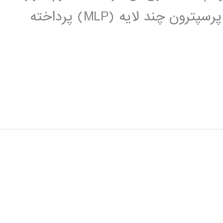
MATLAB، با تکیه بر شبکه های عصبی پرسپترون چند لایه (MLP) پرداخته