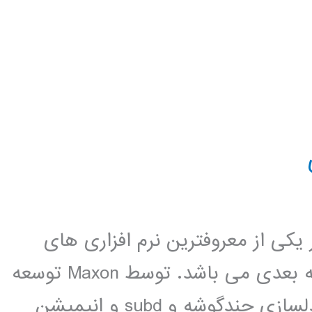
ci ، این نرم افزار یکی از معروفترین نرم افزاری های
مدلسازی و انمشن سازی و رندرینگ سه بعدی می باشد. توسط Maxon توسعه
داده شده است. Cinema 4D قادر به مدلسازی چندگوشه و subd و انیمیشن