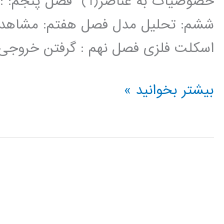
ششم: تحلیل مدل فصل هفتم: مشاهده
اسکلت فلزی فصل نهم : گرفتن خروجی ه
فیلم
بیشتر بخوانید »
آموزش
فارسی
نرم
افزار
ETABS