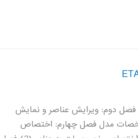
صل اول: تشریح محیط برنامه Etabs فصل دوم: ویرایش عناصر و نمایش
خصات مدل فصل چهارم: اختصاص