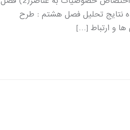
خصوصیات به عناصر(1) فصل پنجم: :اختصاص خصوصیات به عناصر(2) فصل
 نتایج تحلیل فصل هشتم : طرح
ا و ارتباط […]