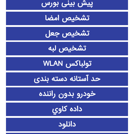
پیش بینی بورس
تشخیص امضا
تشخیص جعل
تشخیص لبه
تولباکس WLAN
حد آستانه دسته بندی
خودرو بدون راننده
داده كاوي
دانلود