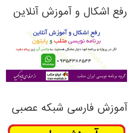
رفع اشکال و آموزش آنلاین
ج
و
ب
ر
ا
ی
:
آموزش فارسی شبکه عصبی