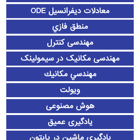
معادلات دیفرانسیل ODE
منطق فازي
مهندسی کنترل
مهندسی مکانیک در سیمولینک
مهندسي مكانيك
ویولت
هوش مصنوعی
یادگیری عمیق
یادگیری ماشین در پایتون