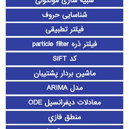
شبیه سازی مولکولی
شناسایی حروف
فیلتر تطبیقی
فیلتر ذره particle filter
کد SIFT
ماشین بردار پشتیبان
مدل ARIMA
معادلات دیفرانسیل ODE
منطق فازي