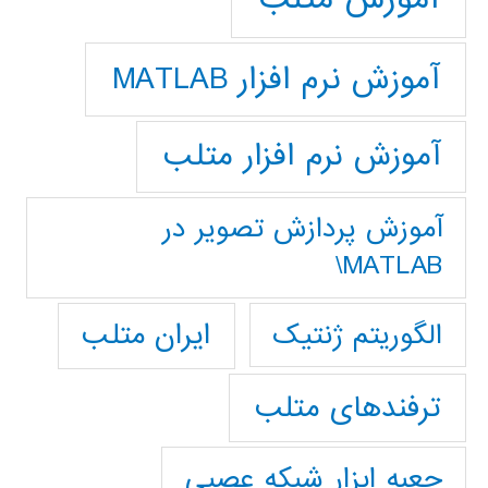
آموزش نرم افزار MATLAB
آموزش نرم افزار متلب
آموزش پردازش تصوير در
MATLAB\
ایران متلب
الگوریتم ژنتیک
ترفندهای متلب
جعبه ابزار شبکه عصبی