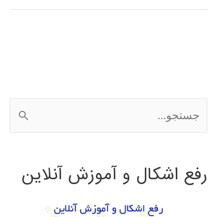
در
پایتون
ج
س
ت
رفع اشکال و آموزش آنلاین
ج
و