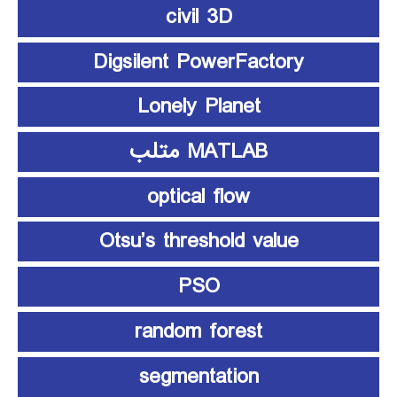
civil 3D
Digsilent PowerFactory
Lonely Planet
MATLAB متلب
optical flow
Otsu’s threshold value
PSO
random forest
segmentation