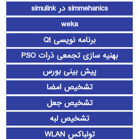
simmehanics در simulink
weka
برنامه نویسی Qt
بهنیه سازی تجمعی ذرات PSO
پیش بینی بورس
تشخیص امضا
تشخیص جعل
تشخیص لبه
تولباکس WLAN