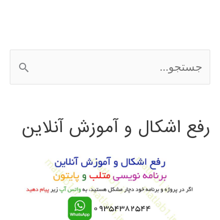
wordpress
ج
س
ت
رفع اشکال و آموزش آنلاین
ج
و
ب
ر
ا