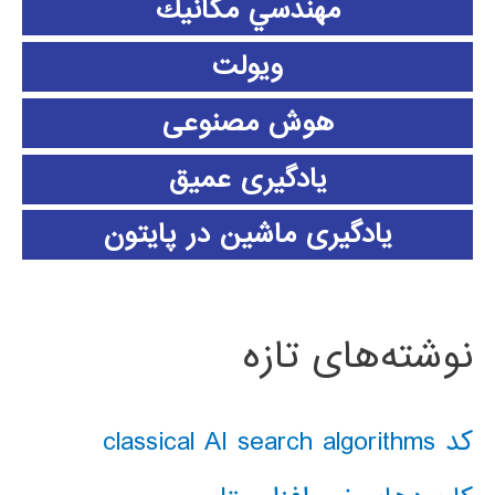
مهندسي مكانيك
ویولت
هوش مصنوعی
یادگیری عمیق
یادگیری ماشین در پایتون
نوشته‌های تازه
کد classical AI search algorithms