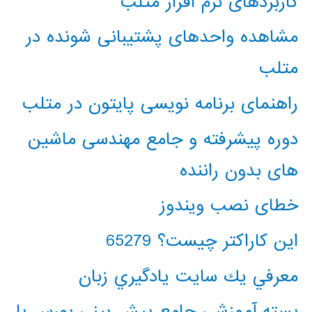
کاربردهای نرم افزار متلب
مشاهده واحدهای پشتیبانی شونده در
متلب
راهنمای برنامه نویسی پایتون در متلب
دوره پیشرفته و جامع مهندسی ماشین
های بدون راننده
خطای نصب ویندوز
این کاراکتر چیست؟ 65279
معرفي يك سايت يادگيري زبان
بسته آموزشی جامع پیش بینی بورس با