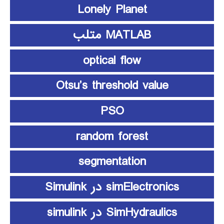
Lonely Planet
MATLAB متلب
optical flow
Otsu’s threshold value
PSO
random forest
segmentation
simElectronics در Simulink
SimHydraulics در simulink