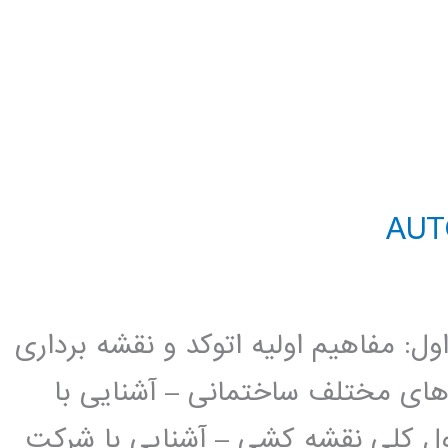
د AutoCAD 2D فصل اول: مفاهیم اولیه اتوکد و نقشه برداری
 های مختلف ساختمانی – آشنایی با
ل کلی نقشه کشی – آشنایی با شرکت