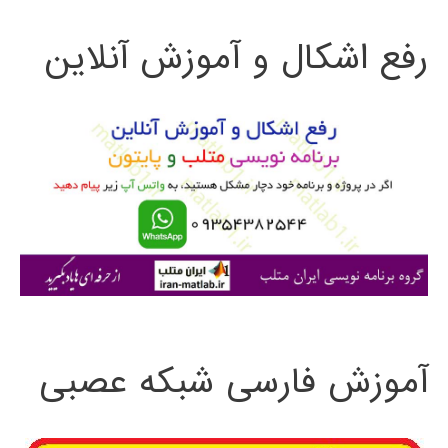
ت
رفع اشکال و آموزش آنلاین
ج
و
ب
ر
ا
ی
:
آموزش فارسی شبکه عصبی