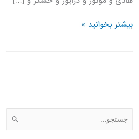
هادی و موتور و درایور و حسگر و […]
فیلم
بیشتر بخوانید »
آموزشی
simElectronics
در
simulink
ج
س