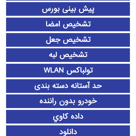
پیش بینی بورس
تشخیص امضا
تشخیص جعل
تشخیص لبه
تولباکس WLAN
حد آستانه دسته بندی
خودرو بدون راننده
داده كاوي
دانلود