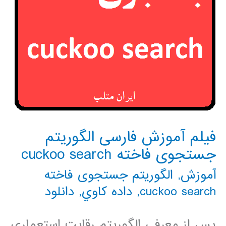
فیلم آموزش فارسی الگوریتم
جستجوی فاخته cuckoo search
آموزش
,
الگوریتم جستجوی فاخته
cuckoo search
,
داده كاوي
,
دانلود
پس از معرفي الگوريتم رقابت استعماري