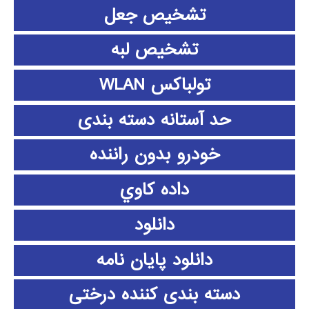
تشخیص جعل
تشخیص لبه
تولباکس WLAN
حد آستانه دسته بندی
خودرو بدون راننده
داده كاوي
دانلود
دانلود پايان نامه
دسته بندی کننده درختی