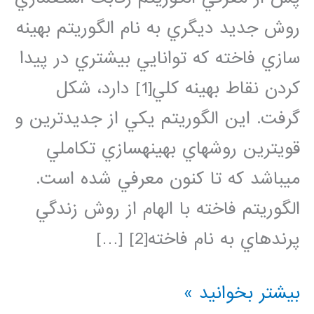
روش جديد ديگري به نام الگوريتم بهينه
سازي فاخته كه توانايي بيشتري در پيدا
كردن نقاط بهينه كلي[1] دارد، شكل
گرفت. اين الگوريتم يكي از جديدترين و
قويترين روشهاي بهينهسازي تكاملي
ميباشد كه تا كنون معرفي شده است.
الگوريتم فاخته با الهام از روش زندگي
پرندهاي به نام فاخته[2] […]
فیلم
بیشتر بخوانید »