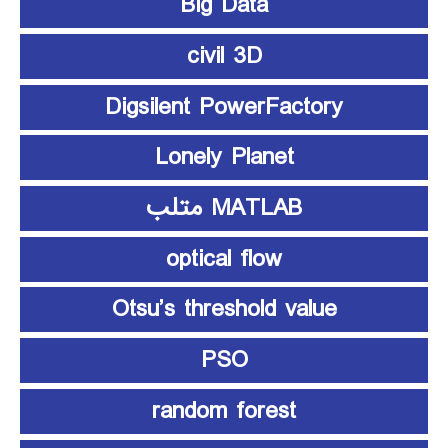
Big Data
civil 3D
Digsilent PowerFactory
Lonely Planet
MATLAB متلب
optical flow
Otsu’s threshold value
PSO
random forest