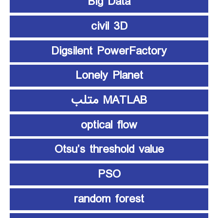
Big Data
civil 3D
Digsilent PowerFactory
Lonely Planet
MATLAB متلب
optical flow
Otsu’s threshold value
PSO
random forest