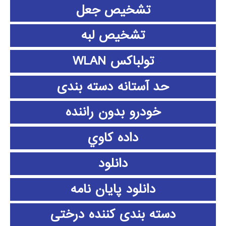
تشخیص جعل
تشخیص لبه
تولباکس WLAN
حد آستانه دسته بندی
خودرو بدون راننده
داده كاوي
دانلود
دانلود پايان نامه
دسته بندی کننده درختی