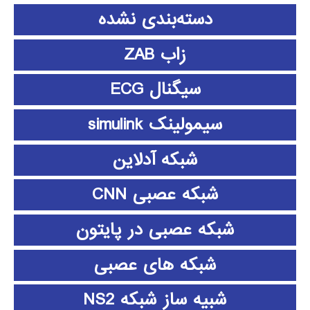
دسته‌بندی نشده
زاب ZAB
سیگنال ECG
سیمولینک simulink
شبکه آدلاین
شبکه عصبی CNN
شبکه عصبی در پایتون
شبکه های عصبی
شبیه ساز شبکه NS2