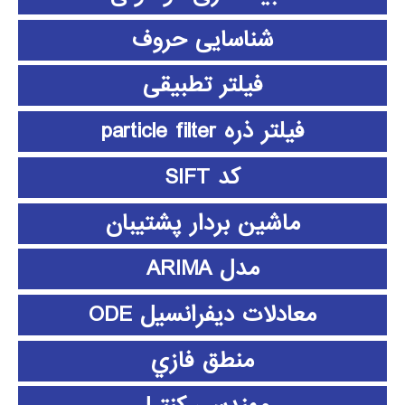
شناسایی حروف
فیلتر تطبیقی
فیلتر ذره particle filter
کد SIFT
ماشین بردار پشتیبان
مدل ARIMA
معادلات دیفرانسیل ODE
منطق فازي