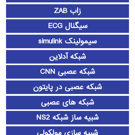
زاب ZAB
سیگنال ECG
سیمولینک simulink
شبکه آدلاین
شبکه عصبی CNN
شبکه عصبی در پایتون
شبکه های عصبی
شبیه ساز شبکه NS2
شبیه سازی مولکولی