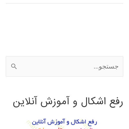
(clustering)
در
پایتون
ج
س
ت
رفع اشکال و آموزش آنلاین
ج
و
ب