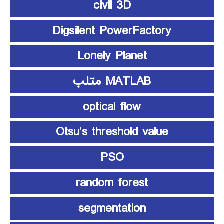
civil 3D
Digsilent PowerFactory
Lonely Planet
MATLAB متلب
optical flow
Otsu’s threshold value
PSO
random forest
segmentation