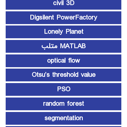
civil 3D
Digsilent PowerFactory
Lonely Planet
MATLAB متلب
optical flow
Otsu’s threshold value
PSO
random forest
segmentation