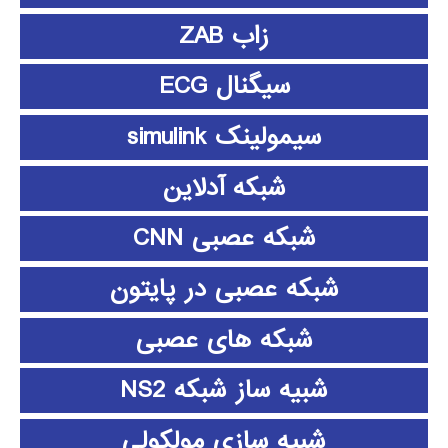
زاب ZAB
سیگنال ECG
سیمولینک simulink
شبکه آدلاین
شبکه عصبی CNN
شبکه عصبی در پایتون
شبکه های عصبی
شبیه ساز شبکه NS2
شبیه سازی مولکولی