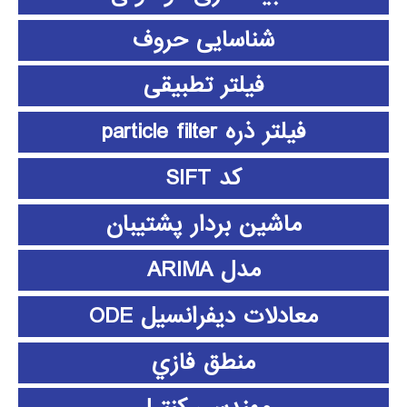
شناسایی حروف
فیلتر تطبیقی
فیلتر ذره particle filter
کد SIFT
ماشین بردار پشتیبان
مدل ARIMA
معادلات دیفرانسیل ODE
منطق فازي