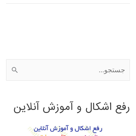
کنترل
در
متلب
ج
س
ت
رفع اشکال و آموزش آنلاین
ج
و
ب