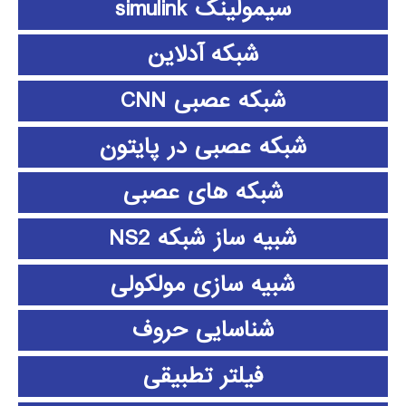
سیمولینک simulink
شبکه آدلاین
شبکه عصبی CNN
شبکه عصبی در پایتون
شبکه های عصبی
شبیه ساز شبکه NS2
شبیه سازی مولکولی
شناسایی حروف
فیلتر تطبیقی