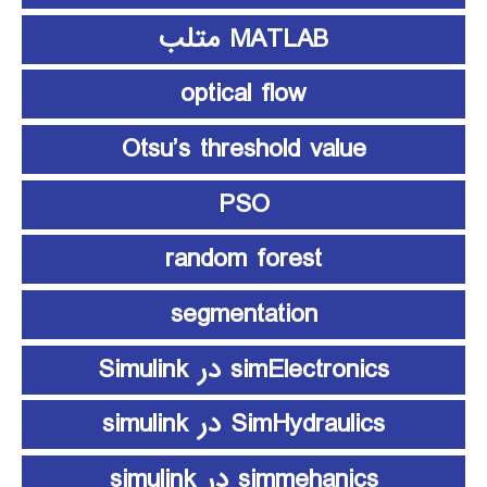
MATLAB متلب
optical flow
Otsu’s threshold value
PSO
random forest
segmentation
simElectronics در Simulink
SimHydraulics در simulink
simmehanics در simulink