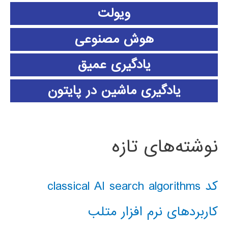
ویولت
هوش مصنوعی
یادگیری عمیق
یادگیری ماشین در پایتون
نوشته‌های تازه
کد classical AI search algorithms
کاربردهای نرم افزار متلب