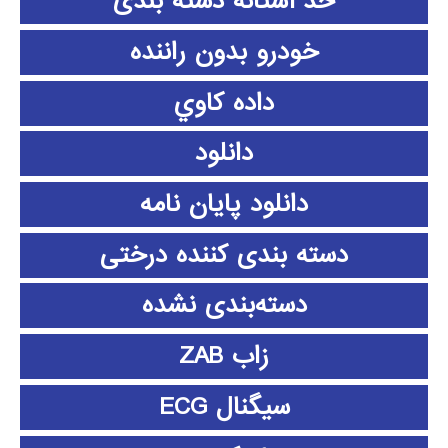
حد آستانه دسته بندی
خودرو بدون راننده
داده كاوي
دانلود
دانلود پايان نامه
دسته بندی کننده درختی
دسته‌بندی نشده
زاب ZAB
سیگنال ECG