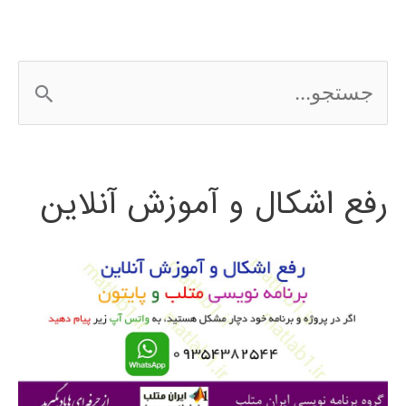
در
MATLAB
ج
با
س
مثال
ت
رفع اشکال و آموزش آنلاین
ج
و
ب
ر
ا