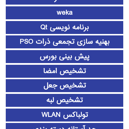
weka
برنامه نویسی Qt
بهنیه سازی تجمعی ذرات PSO
پیش بینی بورس
تشخیص امضا
تشخیص جعل
تشخیص لبه
تولباکس WLAN