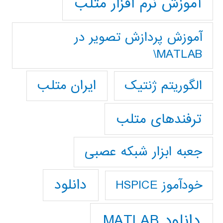
آموزش نرم افزار متلب
آموزش پردازش تصوير در
MATLAB\
ایران متلب
الگوریتم ژنتیک
ترفندهای متلب
جعبه ابزار شبکه عصبی
دانلود
خودآموز HSPICE
دانلود MATLAB