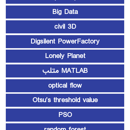
Big Data
civil 3D
Digsilent PowerFactory
Lonely Planet
MATLAB متلب
optical flow
Otsu’s threshold value
PSO
random forest