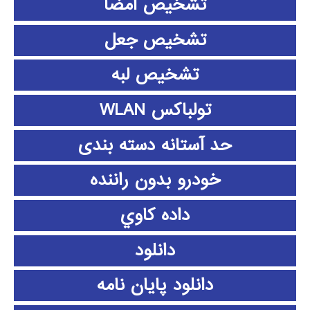
تشخیص امضا
تشخیص جعل
تشخیص لبه
تولباکس WLAN
حد آستانه دسته بندی
خودرو بدون راننده
داده كاوي
دانلود
دانلود پايان نامه