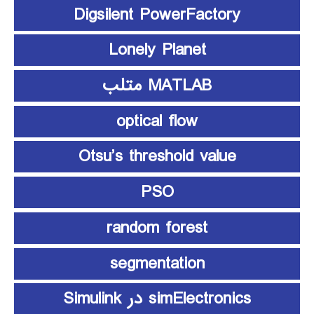
Digsilent PowerFactory
Lonely Planet
MATLAB متلب
optical flow
Otsu’s threshold value
PSO
random forest
segmentation
simElectronics در Simulink