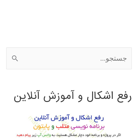
متلب
MATLAB
ج
س
ت
رفع اشکال و آموزش آنلاین
ج
و
ب
ر