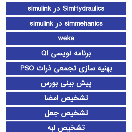
SimHydraulics در simulink
simmehanics در simulink
weka
برنامه نویسی Qt
بهنیه سازی تجمعی ذرات PSO
پیش بینی بورس
تشخیص امضا
تشخیص جعل
تشخیص لبه