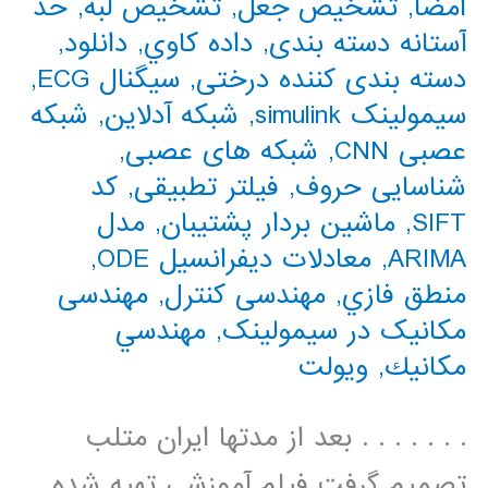
امضا
,
تشخیص جعل
,
تشخیص لبه
,
حد
آستانه دسته بندی
,
داده كاوي
,
دانلود
,
دسته بندی کننده درختی
,
سیگنال ECG
,
سیمولینک simulink
,
شبکه آدلاین
,
شبکه
عصبی CNN
,
شبکه های عصبی
,
شناسایی حروف
,
فیلتر تطبیقی
,
کد
SIFT
,
ماشین بردار پشتیبان
,
مدل
ARIMA
,
معادلات دیفرانسیل ODE
,
منطق فازي
,
مهندسی کنترل
,
مهندسی
مکانیک در سیمولینک
,
مهندسي
مكانيك
,
ویولت
. . . . . . . بعد از مدتها ایران متلب
تصمیم گرفت فیلم آموزشی تهیه شده