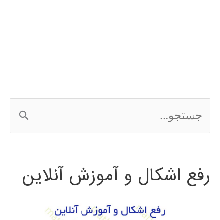
فارسی
3Ds
MAX
ج
س
ت
رفع اشکال و آموزش آنلاین
ج
و
ب