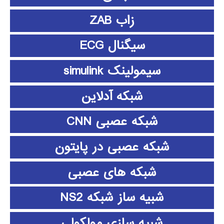
زاب ZAB
سیگنال ECG
سیمولینک simulink
شبکه آدلاین
شبکه عصبی CNN
شبکه عصبی در پایتون
شبکه های عصبی
شبیه ساز شبکه NS2
شبیه سازی مولکولی