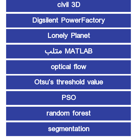
civil 3D
Digsilent PowerFactory
Lonely Planet
MATLAB متلب
optical flow
Otsu’s threshold value
PSO
random forest
segmentation