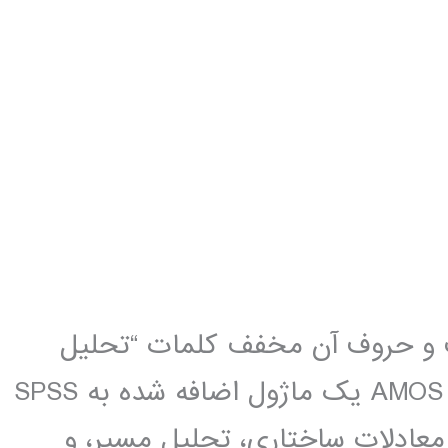
اری است و حروف آن مخفف کلمات “تحلیل
ساختار های یک گشتاور[1]” می باشند. AMOS یک ماژول اضافه شده به SPSS
عادلات ساختاری، تحلیل مسیر، و