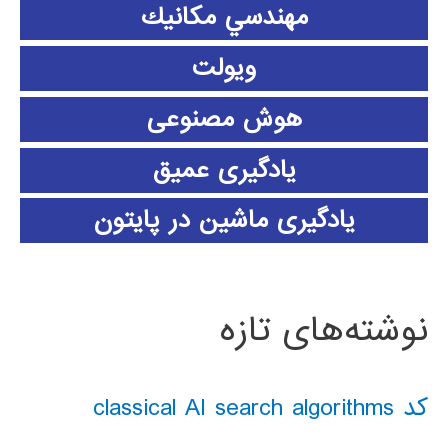
مهندسي مكانيك
ویولت
هوش مصنوعی
یادگیری عمیق
یادگیری ماشین در پایتون
نوشته‌های تازه
کد classical AI search algorithms