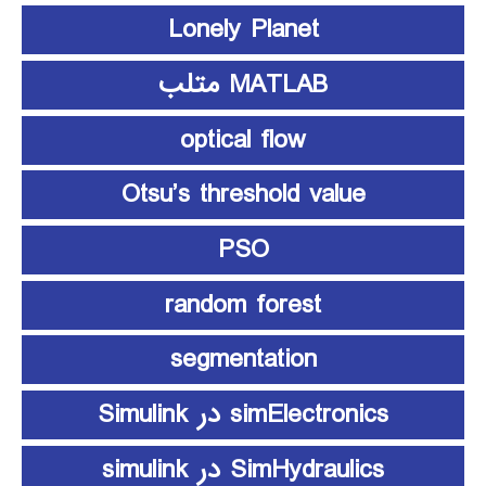
Lonely Planet
MATLAB متلب
optical flow
Otsu’s threshold value
PSO
random forest
segmentation
simElectronics در Simulink
SimHydraulics در simulink