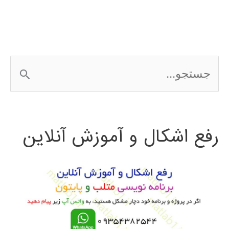
ج
س
ت
رفع اشکال و آموزش آنلاین
ج
و
ب
ر
ا