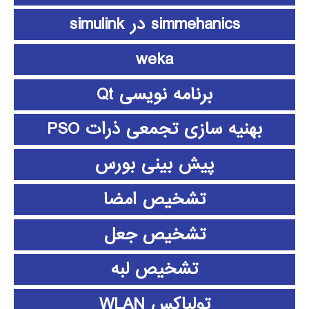
simmehanics در simulink
weka
برنامه نویسی Qt
بهنیه سازی تجمعی ذرات PSO
پیش بینی بورس
تشخیص امضا
تشخیص جعل
تشخیص لبه
تولباکس WLAN