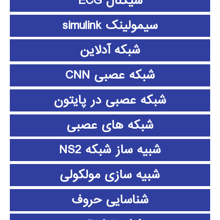
سیگنال ECG
سیمولینک simulink
شبکه آدلاین
شبکه عصبی CNN
شبکه عصبی در پایتون
شبکه های عصبی
شبیه ساز شبکه NS2
شبیه سازی مولکولی
شناسایی حروف