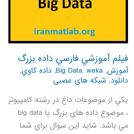
فيلم آموزشي فارسي داده بزرگ
آموزش
,
weka
,
Big Data
,
داده كاوي
,
دانلود
,
شبکه های عصبی
يكي از موضوعات داغ در رشته كامپيوتر
، موضوع داده هاي بزرگ يا big data
مي باشد. شايد اين سوال براي شما