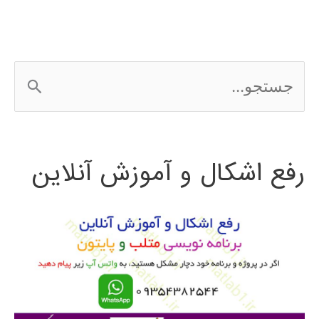
ج
س
ت
رفع اشکال و آموزش آنلاین
ج
و
ب
ر
ا