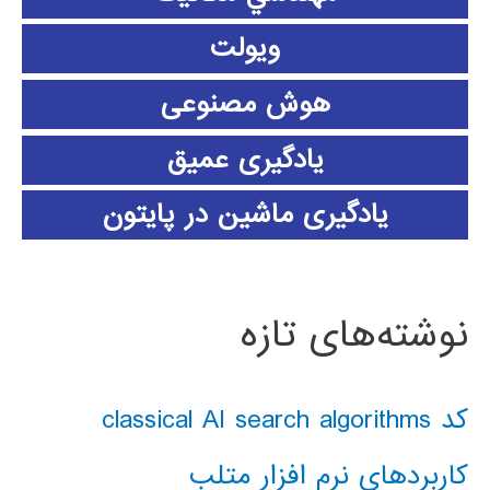
ویولت
هوش مصنوعی
یادگیری عمیق
یادگیری ماشین در پایتون
نوشته‌های تازه
کد classical AI search algorithms
کاربردهای نرم افزار متلب