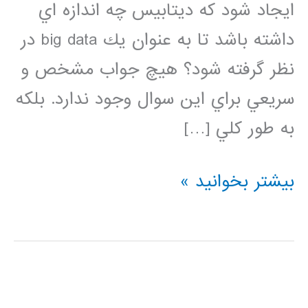
ايجاد شود كه ديتابيس چه اندازه اي
داشته باشد تا به عنوان يك big data در
نظر گرفته شود؟ هيچ جواب مشخص و
سريعي براي اين سوال وجود ندارد. بلكه
به طور كلي […]
فيلم
بیشتر بخوانید »
آموزشي
فارسي
داده
بزرگ