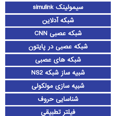
سیمولینک simulink
شبکه آدلاین
شبکه عصبی CNN
شبکه عصبی در پایتون
شبکه های عصبی
شبیه ساز شبکه NS2
شبیه سازی مولکولی
شناسایی حروف
فیلتر تطبیقی