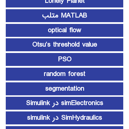
Lonely Planet
MATLAB متلب
optical flow
Otsu’s threshold value
PSO
random forest
segmentation
simElectronics در Simulink
SimHydraulics در simulink