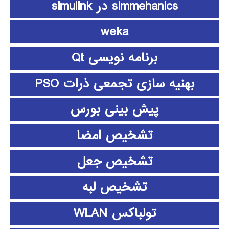
simmehanics در simulink
weka
برنامه نویسی Qt
بهنیه سازی تجمعی ذرات PSO
پیش بینی بورس
تشخیص امضا
تشخیص جعل
تشخیص لبه
تولباکس WLAN