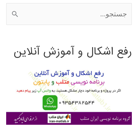
ج
س
ت
رفع اشکال و آموزش آنلاین
ج
و
ب
ر
ا
ی
: