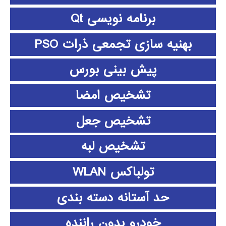
برنامه نویسی Qt
بهنیه سازی تجمعی ذرات PSO
پیش بینی بورس
تشخیص امضا
تشخیص جعل
تشخیص لبه
تولباکس WLAN
حد آستانه دسته بندی
خودرو بدون راننده