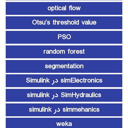
optical flow
Otsu’s threshold value
PSO
random forest
segmentation
simElectronics در Simulink
SimHydraulics در simulink
simmehanics در simulink
weka