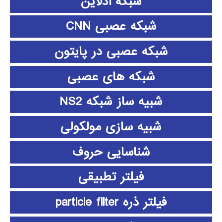
شبکه آدلاین
شبکه عصبی CNN
شبکه عصبی در پایتون
شبکه های عصبی
شبیه ساز شبکه NS2
شبیه سازی مولکولی
شناسایی حروف
فیلتر تطبیقی
فیلتر ذره particle filter