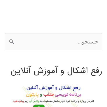
ج
س
ت
رفع اشکال و آموزش آنلاین
ج
و
ب
ر