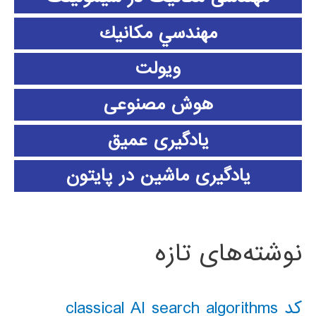
مهندسي مكانيك
ویولت
هوش مصنوعی
یادگیری عمیق
یادگیری ماشین در پایتون
نوشته‌های تازه
کد classical AI search algorithms