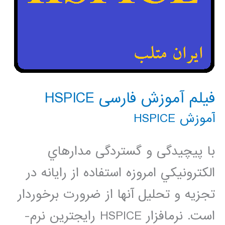
فیلم آموزش فارسی HSPICE
آموزش HSPICE
با پیچیدگی و گستردگی مدارهاي
الكترونيكي امروزه استفاده از رایانه در
تجزيه و تحليل آن­ها از ضرورت برخوردار
است. نرم­افزار HSPICE رایج­ترین نرم­