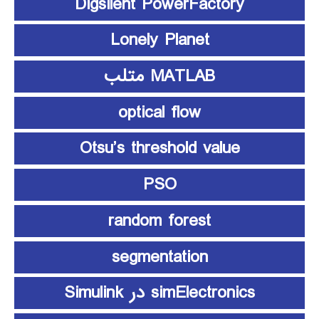
Digsilent PowerFactory
Lonely Planet
MATLAB متلب
optical flow
Otsu’s threshold value
PSO
random forest
segmentation
simElectronics در Simulink