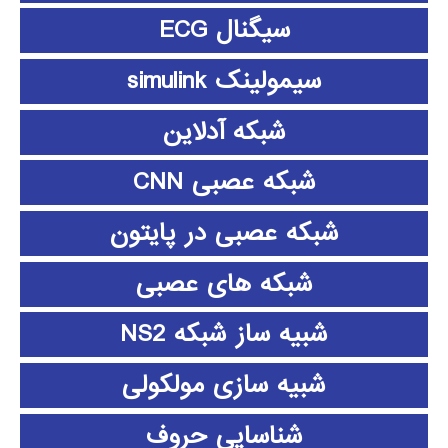
سیگنال ECG
سیمولینک simulink
شبکه آدلاین
شبکه عصبی CNN
شبکه عصبی در پایتون
شبکه های عصبی
شبیه ساز شبکه NS2
شبیه سازی مولکولی
شناسایی حروف