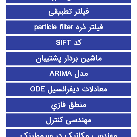
فیلتر تطبیقی
فیلتر ذره particle filter
کد SIFT
ماشین بردار پشتیبان
مدل ARIMA
معادلات دیفرانسیل ODE
منطق فازي
مهندسی کنترل
مهندسی مکانیک در سیمولینک