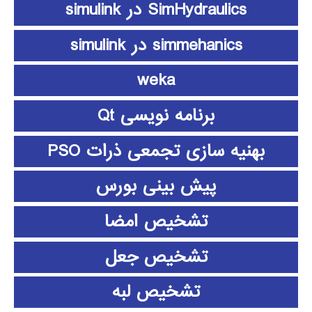
SimHydraulics در simulink
simmehanics در simulink
weka
برنامه نویسی Qt
بهنیه سازی تجمعی ذرات PSO
پیش بینی بورس
تشخیص امضا
تشخیص جعل
تشخیص لبه