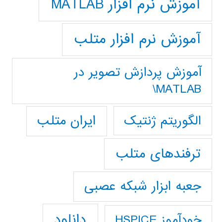
آموزش نرم افزار MATLAB
آموزش نرم افزار متلب
آموزش پردازش تصوير در
MATLAB\
ایران متلب
الگوریتم ژنتیک
ترفندهای متلب
جعبه ابزار شبکه عصبی
دانلود
خودآموز HSPICE