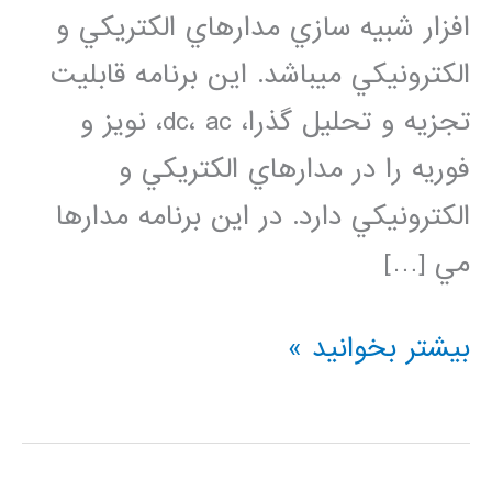
افزار شبيه سازي مدارهاي الكتريكي و
الكترونيكي مي­باشد. اين برنامه قابليت
تجزيه و تحليل­ گذرا، dc، ac، نویز و
فوریه را در مدارهاي الكتريكي و
الكترونيكي دارد. در این برنامه مدارها
مي […]
فیلم
بیشتر بخوانید »
آموزش
فارسی
HSPICE