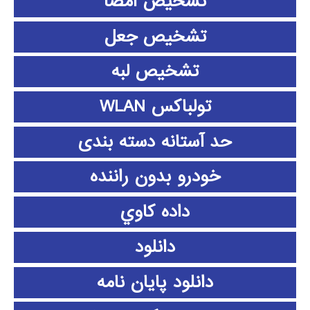
تشخیص امضا
تشخیص جعل
تشخیص لبه
تولباکس WLAN
حد آستانه دسته بندی
خودرو بدون راننده
داده كاوي
دانلود
دانلود پايان نامه