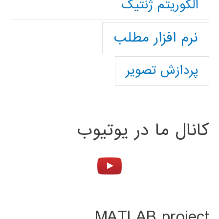
الگوریتم ژنتیک
نرم افزار مطلب
پردازش تصویر
کانال ما در یوتیوب
MATLAB project