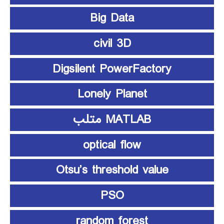
Big Data
civil 3D
Digsilent PowerFactory
Lonely Planet
MATLAB متلب
optical flow
Otsu’s threshold value
PSO
random forest